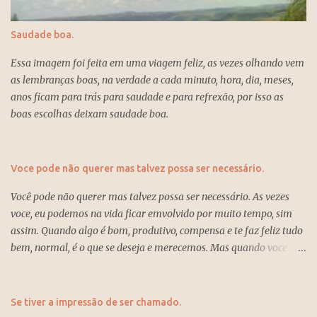
mais.
Saudade boa.
Essa imagem foi feita em uma viagem feliz, as vezes olhando vem
as lembranças boas, na verdade a cada minuto, hora, dia, meses,
anos ficam para trás para saudade e para refrexão, por isso as
boas escolhas deixam saudade boa.
Voce pode não querer mas talvez possa ser necessário.
Você pode não querer mas talvez possa ser necessário. As vezes
voce, eu podemos na vida ficar emvolvido por muito tempo, sim
assim. Quando algo é bom, produtivo, compensa e te faz feliz tudo
bem, normal, é o que se deseja e merecemos. Mas quando voce
está dentro de algo que não anda, não traz sossego, produtividade,
esperaça ou até um sentimento que não é dado o valor devido e já
passou um bom tempo e sente que possivelmente não trará
Se tiver a impressão de ser chamado.
retorno, felicidade e tem acumulado tristezas e incertezas, então é