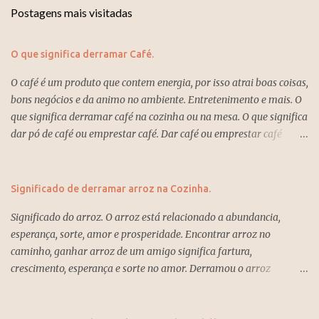
Postagens mais visitadas
O que significa derramar Café.
O café é um produto que contem energia, por isso atrai boas coisas,
bons negócios e da animo no ambiente. Entretenimento e mais. O
que significa derramar café na cozinha ou na mesa. O que significa
dar pó de café ou emprestar café. Dar café ou emprestar café
significa que você estará perdendo energias e direcionando a autra
pessoa. Derramar a xícara de café na mesa de estranhos ou
amigos significa que os planos vão ter que ser mudado por força
Significado de derramar arroz na Cozinha.
do destino e o que parece triste, desesperador será para melhor no
Significado do arroz. O arroz está relacionado a abundancia,
futuro. Derramar café na cozinha ou no piso da casa significa
esperança, sorte, amor e prosperidade. Encontrar arroz no
mudanças, prosperidade e boas energias. Oferecer uma xícara de
caminho, ganhar arroz de um amigo significa fartura,
café as visitas ou aos clientes quando eles visitam a loja ou o
crescimento, esperança e sorte no amor. Derramou o arroz
escritório atrai boas energias e atrai vendas no estabelecimento
significa alegrias, prosperidade e novas possibilidades no amor ou
comercial. Significado do café na xícara ou ganhar café. Derramar
na vida a dois. Arroz significa novidades no amor e no trabalho.
café na cozinha ou no piso da casa. Significado do café. O que