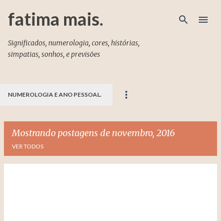
Pular para o conteúdo principal
fatima mais.
Significados, numerologia, cores, histórias,
simpatias, sonhos, e previsões
NUMEROLOGIA E ANO PESSOAL.
Mostrando postagens de novembro, 2016
VER TODOS
P
o
s