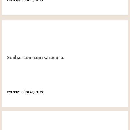
em
novembro 27, 2016
Sonhar com com saracura.
em
novembro 18, 2016