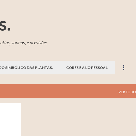
Pular para o conteúdo principal
s.
atias, sonhos, e previsões
DO SIMBÓLICO DAS PLANTAS.
CORES E ANO PESSOAL.
4
VER TODO