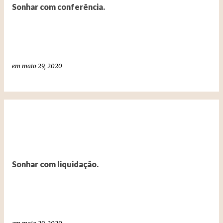
t
Sonhar com conferência.
a
g
e
n
em
maio 29, 2020
s
Sonhar com liquidação.