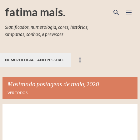
Pular para o conteúdo principal
fatima mais.
Significados, numerologia, cores, histórias,
simpatias, sonhos, e previsões
NUMEROLOGIA E ANO PESSOAL.
Mostrando postagens de maio, 2020
VER TODOS
P
o
s