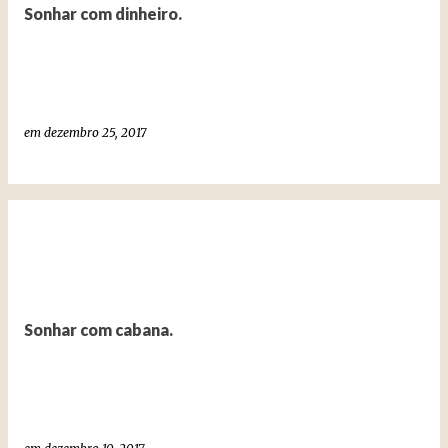
t
Sonhar com dinheiro.
a
g
e
n
em
dezembro 25, 2017
s
Sonhar com cabana.