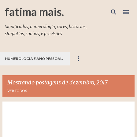
Pular para o conteúdo principal
fatima mais.
Significados, numerologia, cores, histórias,
simpatias, sonhos, e previsões
NUMEROLOGIA E ANO PESSOAL.
Mostrando postagens de dezembro, 2017
VER TODOS
P
o
s