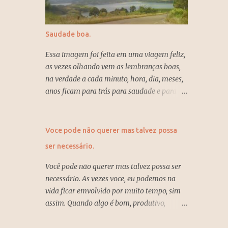
tranquilidade, leveza, claridade e que
as pessoas exigem fidelidade e tem pouco
transmite firmeza eestabilidade. Esas são as
tempo para o amor. O numero um significa
cores para atrair boas energias e mais
inicio, novo, solidão, possibilidades, amor,
Saudade boa.
apropriadas para essa ocasião. Azul
força, determinação, individualismo, e
empresarial, branco, preto associada a cor
coragem e se deve ser persistente na vida
Essa imagem foi feita em uma viagem feliz,
branca e cinza, também cinza claro cai bem
para atingir os objetivos um ano para se
as vezes olhando vem as lembranças boas,
para as mulheres e complemento para os
esquecer...
na verdade a cada minuto, hora, dia, meses,
homens. Entretenimento mais.
anos ficam para trás para saudade e para
refrexão, por isso as boas escolhas deixam
saudade boa.
Voce pode não querer mas talvez possa
ser necessário.
Você pode não querer mas talvez possa ser
necessário. As vezes voce, eu podemos na
vida ficar emvolvido por muito tempo, sim
assim. Quando algo é bom, produtivo,
compensa e te faz feliz tudo bem, normal, é
o que se deseja e merecemos. Mas quando