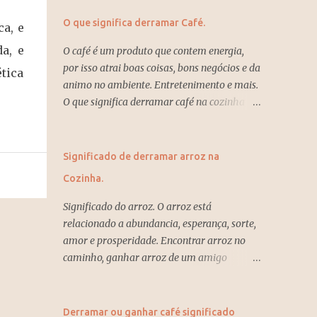
O que significa derramar Café.
ca, e
a, e
O café é um produto que contem energia,
por isso atrai boas coisas, bons negócios e da
ética
animo no ambiente. Entretenimento e mais.
O que significa derramar café na cozinha ou
na mesa. O que significa dar pó de café ou
emprestar café. Dar café ou emprestar café
significa que você estará perdendo energias e
Significado de derramar arroz na
direcionando a autra pessoa. Derramar a
Cozinha.
xícara de café na mesa de estranhos ou
amigos significa que os planos vão ter que
Significado do arroz. O arroz está
ser mudado por força do destino e o que
relacionado a abundancia, esperança, sorte,
parece triste, desesperador será para melhor
amor e prosperidade. Encontrar arroz no
no futuro. Derramar café na cozinha ou no
caminho, ganhar arroz de um amigo
piso da casa significa mudanças,
significa fartura, crescimento, esperança e
prosperidade e boas energias. Oferecer uma
sorte no amor. Derramou o arroz significa
xícara de café as visitas ou aos clientes
alegrias, prosperidade e novas
Derramar ou ganhar café significado