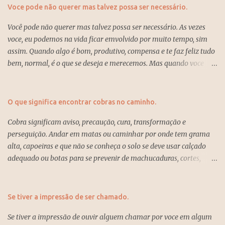
Voce pode não querer mas talvez possa ser necessário.
Você pode não querer mas talvez possa ser necessário. As vezes
voce, eu podemos na vida ficar emvolvido por muito tempo, sim
assim. Quando algo é bom, produtivo, compensa e te faz feliz tudo
bem, normal, é o que se deseja e merecemos. Mas quando voce
está dentro de algo que não anda, não traz sossego, produtividade,
esperaça ou até um sentimento que não é dado o valor devido e já
passou um bom tempo e sente que possivelmente não trará
O que significa encontrar cobras no caminho.
retorno, felicidade e tem acumulado tristezas e incertezas, então é
Cobra significam aviso, precaução, cura, transformação e
hora de mudar e deixar pra trás tudo isso e recomeçar com algo
perseguição. Andar em matas ou caminhar por onde tem grama
novo, assim voce vai começar a lidar melhor com a vida e os
alta, capoeiras e que não se conheça o solo se deve usar calçado
resultados virão, sempre com fé e verdade, ser feliz é o que Deus
adequado ou botas para se prevenir de machucaduras, cortes,
quer para nós.
estrepes, picada de insetos e cobras. Veja que eu estou sem
proteção e com isso correndo perigo. Significado de encontrar
cobras. O que significa encontrar cobras no caminho. Encontrar
Se tiver a impressão de ser chamado.
cobras ou sonhar com cobra significa um aviso para se prevenir
Se tiver a impressão de ouvir alguem chamar por voce em algum
com o que não tem conhecimento, estranhos, negócios e energias