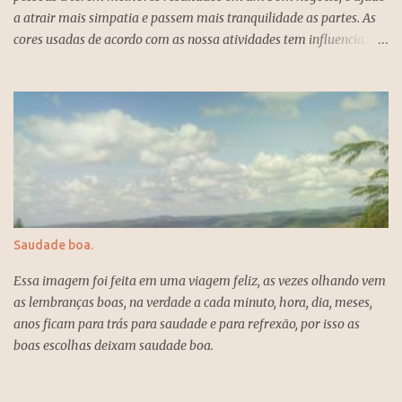
a atrair mais simpatia e passem mais tranquilidade as partes. As
assumir novos desafios para conseguirem realizar os seus
cores usadas de acordo com as nossa atividades tem influencia.
projetos, e o ano um é o ano da busca da independência e também
Quando voce recebe alguem no seu escritório para fechar negócio
da solidão, porque as pessoas exigem fidelidade e tem pouco
ou outra conversação inerente ao trabalho é bom usar as cores que
tempo para o amor. O numero um significa inicio, novo, solidão,
mais atraem tranquilidade, leveza, claridade e que transmite
possibilidades, amor, força, determinação, individualismo, e
firmeza eestabilidade. Esas são as cores para atrair boas energias
coragem e se deve ser persistente na vida para atingir os objetivos
e mais apropriadas para essa ocasião. Azul empresarial, branco,
um ano para se esquecer...
preto associada a cor branca e cinza, também cinza claro cai bem
para as mulheres e complemento para os homens. Entretenimento
mais.
Saudade boa.
Essa imagem foi feita em uma viagem feliz, as vezes olhando vem
as lembranças boas, na verdade a cada minuto, hora, dia, meses,
anos ficam para trás para saudade e para refrexão, por isso as
boas escolhas deixam saudade boa.