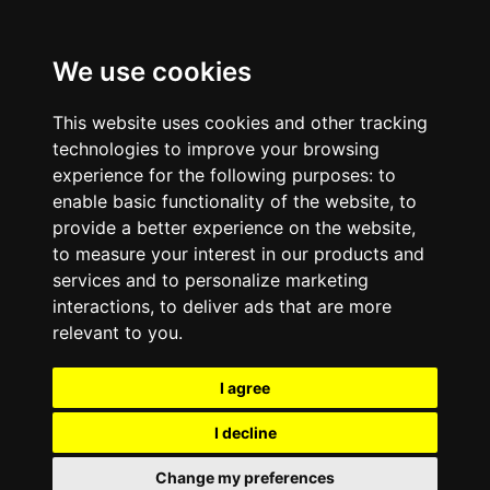
Pular para o conteúdo principal
fatima mais.
We use cookies
This website uses cookies and other tracking
technologies to improve your browsing
experience for the following purposes:
to
enable basic functionality of the website
,
to
provide a better experience on the website
,
to measure your interest in our products and
services and to personalize marketing
interactions
,
to deliver ads that are more
relevant to you
.
I agree
I decline
Change my preferences