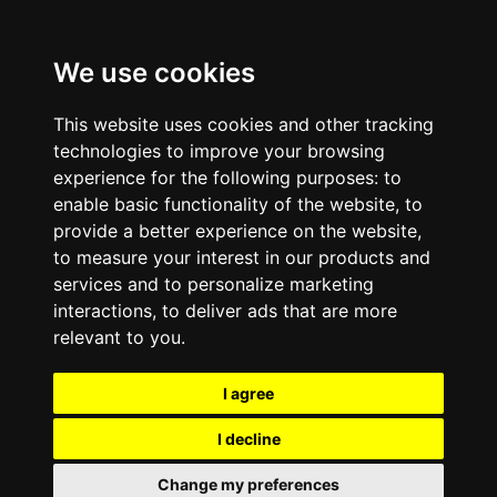
Pular para o conteúdo principal
fatima mais.
We use cookies
This website uses cookies and other tracking
technologies to improve your browsing
experience for the following purposes:
to
enable basic functionality of the website
,
to
provide a better experience on the website
,
to measure your interest in our products and
services and to personalize marketing
interactions
,
to deliver ads that are more
relevant to you
.
I agree
I decline
Change my preferences