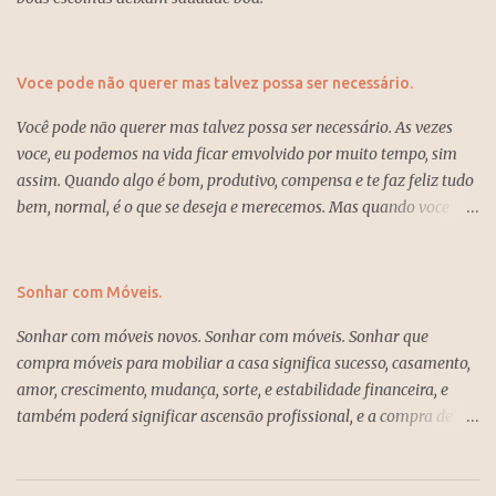
Voce pode não querer mas talvez possa ser necessário.
Você pode não querer mas talvez possa ser necessário. As vezes
voce, eu podemos na vida ficar emvolvido por muito tempo, sim
assim. Quando algo é bom, produtivo, compensa e te faz feliz tudo
bem, normal, é o que se deseja e merecemos. Mas quando voce
está dentro de algo que não anda, não traz sossego, produtividade,
esperaça ou até um sentimento que não é dado o valor devido e já
passou um bom tempo e sente que possivelmente não trará
Sonhar com Móveis.
retorno, felicidade e tem acumulado tristezas e incertezas, então é
Sonhar com móveis novos. Sonhar com móveis. Sonhar que
hora de mudar e deixar pra trás tudo isso e recomeçar com algo
compra móveis para mobiliar a casa significa sucesso, casamento,
novo, assim voce vai começar a lidar melhor com a vida e os
amor, crescimento, mudança, sorte, e estabilidade financeira, e
resultados virão, sempre com fé e verdade, ser feliz é o que Deus
também poderá significar ascensão profissional, e a compra de
quer para nós.
móveis para mobiliar a casa, e a realização de um desejo que já
tenha a tempo, e que agora poderá acontecer na vida, e trará muita