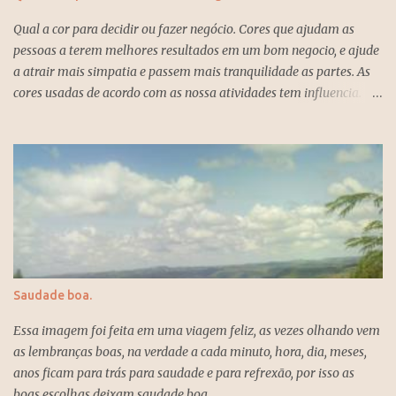
isso quase sempre acabam conseguindo a tingir os seus objetivos e
Qual a cor para decidir ou fazer negócio. Cores que ajudam as
chegar ao sucesso. Quem é do ano um é uma pessoa que exige
pessoas a terem melhores resultados em um bom negocio, e ajude
liderança e criatividade das pessoas, e estão sempre dispostas a
a atrair mais simpatia e passem mais tranquilidade as partes. As
assumir novos desafios para conseguirem realizar os seus
cores usadas de acordo com as nossa atividades tem influencia.
projetos, e o ano um é o ano da busca da independência e também
Quando voce recebe alguem no seu escritório para fechar negócio
da solidão, porque as pessoas exigem fidelidade e tem pouco
ou outra conversação inerente ao trabalho é bom usar as cores que
tempo para o amor. O numero um significa inicio, novo, solidão,
mais atraem tranquilidade, leveza, claridade e que transmite
possibilidades, amor, força, determinação, individualismo, e
firmeza eestabilidade. Esas são as cores para atrair boas energias
coragem e se deve ser persistente na vida para atingir os objetivos
e mais apropriadas para essa ocasião. Azul empresarial, branco,
um ano para se esquecer...
preto associada a cor branca e cinza, também cinza claro cai bem
para as mulheres e complemento para os homens. Entretenimento
mais.
Saudade boa.
Essa imagem foi feita em uma viagem feliz, as vezes olhando vem
as lembranças boas, na verdade a cada minuto, hora, dia, meses,
anos ficam para trás para saudade e para refrexão, por isso as
boas escolhas deixam saudade boa.