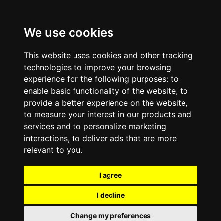
Pular para o conteúdo principal
fatima mais.
We use cookies
This website uses cookies and other tracking
technologies to improve your browsing
experience for the following purposes:
to
enable basic functionality of the website
,
to
provide a better experience on the website
,
to measure your interest in our products and
services and to personalize marketing
interactions
,
to deliver ads that are more
relevant to you
.
I agree
I decline
Change my preferences