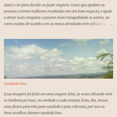
Qual a cor para decidir ou fazer negócio. Cores que ajudam as
chegar ao sucesso. Quem é do ano um é uma pessoa que exige
pessoas a terem melhores resultados em um bom negocio, e ajude
liderança e criatividade das pessoas, e estão sempre dispostas a
a atrair mais simpatia e passem mais tranquilidade as partes. As
assumir novos desafios para conseguirem realizar os seus
cores usadas de acordo com as nossa atividades tem influencia.
projetos, e o ano um é o ano da busca da independência e também
Quando voce recebe alguem no seu escritório para fechar negócio
da solidão, porque as pessoas exigem fidelidade e tem pouco
ou outra conversação inerente ao trabalho é bom usar as cores que
tempo para o amor. O numero um significa inicio, novo, solidão,
mais atraem tranquilidade, leveza, claridade e que transmite
possibilidades, amor, força, determinação, individualismo, e
firmeza eestabilidade. Esas são as cores para atrair boas energias
coragem e se deve ser persistente na vida para atingir os objetivos
e mais apropriadas para essa ocasião. Azul empresarial, branco,
um ano para se esquecer...
preto associada a cor branca e cinza, também cinza claro cai bem
para as mulheres e complemento para os homens. Entretenimento
mais.
Saudade boa.
Essa imagem foi feita em uma viagem feliz, as vezes olhando vem
as lembranças boas, na verdade a cada minuto, hora, dia, meses,
anos ficam para trás para saudade e para refrexão, por isso as
boas escolhas deixam saudade boa.