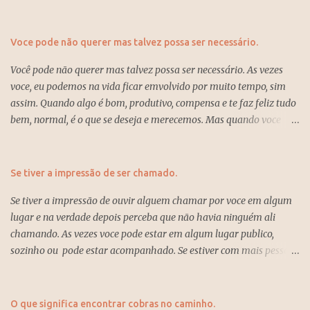
Voce pode não querer mas talvez possa ser necessário.
Você pode não querer mas talvez possa ser necessário. As vezes
voce, eu podemos na vida ficar emvolvido por muito tempo, sim
assim. Quando algo é bom, produtivo, compensa e te faz feliz tudo
bem, normal, é o que se deseja e merecemos. Mas quando voce
está dentro de algo que não anda, não traz sossego, produtividade,
esperaça ou até um sentimento que não é dado o valor devido e já
passou um bom tempo e sente que possivelmente não trará
Se tiver a impressão de ser chamado.
retorno, felicidade e tem acumulado tristezas e incertezas, então é
Se tiver a impressão de ouvir alguem chamar por voce em algum
hora de mudar e deixar pra trás tudo isso e recomeçar com algo
lugar e na verdade depois perceba que não havia ninguém ali
novo, assim voce vai começar a lidar melhor com a vida e os
chamando. As vezes voce pode estar em algum lugar publico,
resultados virão, sempre com fé e verdade, ser feliz é o que Deus
sozinho ou pode estar acompanhado. Se estiver com mais pessoas
quer para nós.
e ambos escutarem significa acontecimentos futuros com essa
pessoa que lhe trarão tristezas, observe bem e pode ser afetado
devido alguma desconfiança, preste mais atenção se as pessoas
O que significa encontrar cobras no caminho.