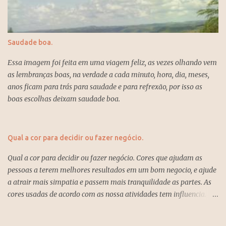
assumir novos desafios para conseguirem realizar os seus
projetos, e o ano um é o ano da busca da independência e também
da solidão, porque as pessoas exigem fidelidade e tem pouco
Saudade boa.
tempo para o amor. O numero um significa inicio, novo, solidão,
possibilidades, amor, força, determinação, individualismo, e
Essa imagem foi feita em uma viagem feliz, as vezes olhando vem
coragem e se deve ser persistente na vida para atingir os objetivos
as lembranças boas, na verdade a cada minuto, hora, dia, meses,
um ano para se esquecer...
anos ficam para trás para saudade e para refrexão, por isso as
boas escolhas deixam saudade boa.
Qual a cor para decidir ou fazer negócio.
Qual a cor para decidir ou fazer negócio. Cores que ajudam as
pessoas a terem melhores resultados em um bom negocio, e ajude
a atrair mais simpatia e passem mais tranquilidade as partes. As
cores usadas de acordo com as nossa atividades tem influencia.
Quando voce recebe alguem no seu escritório para fechar negócio
ou outra conversação inerente ao trabalho é bom usar as cores que