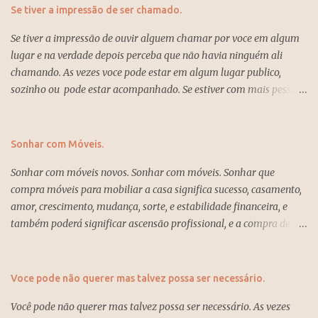
mais atraem tranquilidade, leveza, claridade e que transmite
Se tiver a impressão de ser chamado.
firmeza eestabilidade. Esas são as cores para atrair boas energias
Se tiver a impressão de ouvir alguem chamar por voce em algum
e mais apropriadas para essa ocasião. Azul empresarial, branco,
lugar e na verdade depois perceba que não havia ninguém ali
preto associada a cor branca e cinza, também cinza claro cai bem
chamando. As vezes voce pode estar em algum lugar publico,
para as mulheres e complemento para os homens. Entretenimento
sozinho ou pode estar acompanhado. Se estiver com mais pessoas
mais.
e ambos escutarem significa acontecimentos futuros com essa
pessoa que lhe trarão tristezas, observe bem e pode ser afetado
devido alguma desconfiança, preste mais atenção se as pessoas
Sonhar com Móveis.
sao verdadeiras ou estão jogando, pois mais tarde poderá ter
Sonhar com móveis novos. Sonhar com móveis. Sonhar que
perdas, fofcas tristezas e falta de apoio. Se só voce ouviu e a outra
compra móveis para mobiliar a casa significa sucesso, casamento,
pessoa lhe chamar principalmentte a noite significa que voce não
amor, crescimento, mudança, sorte, e estabilidade financeira, e
tem experiencias necessárias para dicidir e poderá enfrentar
também poderá significar ascensão profissional, e a compra de
problemas futuros, como perdas por agir impensadamente, falta
móveis para mobiliar a casa, e a realização de um desejo que já
de recursos e apoio, por isso foque no real, aprendizado e não
tenha a tempo, e que agora poderá acontecer na vida, e trará muita
aceite favores de outros, se isso acontecer poderá acaretar
felicidade na vida. Sonhar com móveis velhos significa decepções,
prejuizos, seja voce mesmo, tenha cautela e procure orientações de
Voce pode não querer mas talvez possa ser necessário.
estagnação, dificuldades, e insegurança no que está fazendo no
quem sabe gerir a vida ou negócios que não tenham intere...
Você pode não querer mas talvez possa ser necessário. As vezes
momento em relação ao trabalho, mas sonhar que ganha móveis