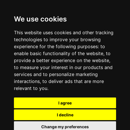
Pular para o conteúdo principal
fatima mais.
We use cookies
This website uses cookies and other tracking
technologies to improve your browsing
experience for the following purposes:
to
enable basic functionality of the website
,
to
provide a better experience on the website
,
to measure your interest in our products and
services and to personalize marketing
interactions
,
to deliver ads that are more
relevant to you
.
I agree
I decline
Change my preferences