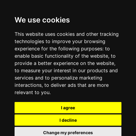
Pular para o conteúdo principal
fatima mais.
We use cookies
This website uses cookies and other tracking
technologies to improve your browsing
experience for the following purposes:
to
enable basic functionality of the website
,
to
provide a better experience on the website
,
to measure your interest in our products and
services and to personalize marketing
interactions
,
to deliver ads that are more
relevant to you
.
I agree
I decline
Change my preferences