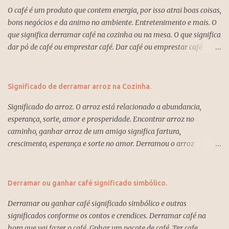
O café é um produto que contem energia, por isso atrai boas coisas,
bons negócios e da animo no ambiente. Entretenimento e mais. O
que significa derramar café na cozinha ou na mesa. O que significa
dar pó de café ou emprestar café. Dar café ou emprestar café
significa que você estará perdendo energias e direcionando a autra
pessoa. Derramar a xícara de café na mesa de estranhos ou
amigos significa que os planos vão ter que ser mudado por força
Significado de derramar arroz na Cozinha.
do destino e o que parece triste, desesperador será para melhor no
Significado do arroz. O arroz está relacionado a abundancia,
futuro. Derramar café na cozinha ou no piso da casa significa
esperança, sorte, amor e prosperidade. Encontrar arroz no
mudanças, prosperidade e boas energias. Oferecer uma xícara de
caminho, ganhar arroz de um amigo significa fartura,
café as visitas ou aos clientes quando eles visitam a loja ou o
crescimento, esperança e sorte no amor. Derramou o arroz
escritório atrai boas energias e atrai vendas no estabelecimento
significa alegrias, prosperidade e novas possibilidades no amor ou
comercial. Significado do café na xícara ou ganhar café. Derramar
na vida a dois. Arroz significa novidades no amor e no trabalho.
café na cozinha ou no piso da casa. Significado do café. O que
Mais. Significado de derramar arroz na cozinha. Significado de
significa derramar café. Mais significado sobre o café. O café
Derramar ou ganhar café significado simbólico.
derramar arroz na cozinha, e presságios. Derramar arroz ou
significa energia, calor, vibração, vis...
Derramar ou ganhar café significado simbólico e outras
encontrar arroz no chão ou pelo caminho significa felicidade,
significados conforme os contos e crendices. Derramar café na
sorte, amor, e prosperidade na vida. Se você está na cozinha
hora que vai fazer o café. Gnhar um pacote de café. Ter cafe