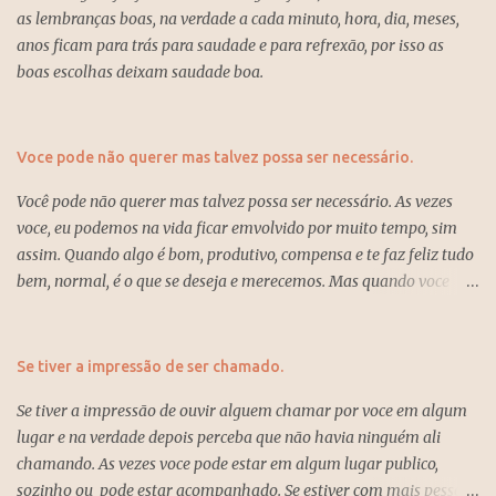
as lembranças boas, na verdade a cada minuto, hora, dia, meses,
anos ficam para trás para saudade e para refrexão, por isso as
boas escolhas deixam saudade boa.
Voce pode não querer mas talvez possa ser necessário.
Você pode não querer mas talvez possa ser necessário. As vezes
voce, eu podemos na vida ficar emvolvido por muito tempo, sim
assim. Quando algo é bom, produtivo, compensa e te faz feliz tudo
bem, normal, é o que se deseja e merecemos. Mas quando voce
está dentro de algo que não anda, não traz sossego, produtividade,
esperaça ou até um sentimento que não é dado o valor devido e já
passou um bom tempo e sente que possivelmente não trará
Se tiver a impressão de ser chamado.
retorno, felicidade e tem acumulado tristezas e incertezas, então é
Se tiver a impressão de ouvir alguem chamar por voce em algum
hora de mudar e deixar pra trás tudo isso e recomeçar com algo
lugar e na verdade depois perceba que não havia ninguém ali
novo, assim voce vai começar a lidar melhor com a vida e os
chamando. As vezes voce pode estar em algum lugar publico,
resultados virão, sempre com fé e verdade, ser feliz é o que Deus
sozinho ou pode estar acompanhado. Se estiver com mais pessoas
quer para nós.